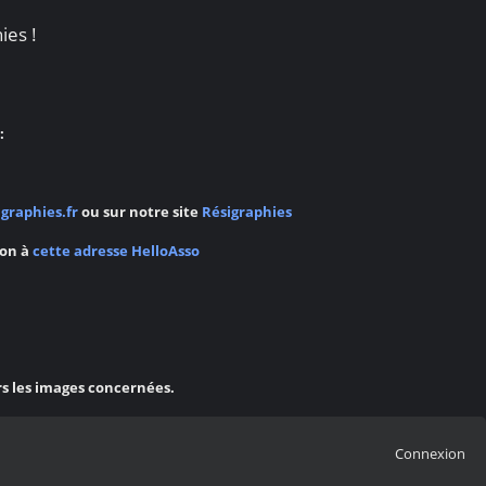
ies !
:
graphies.fr
ou sur notre site
Résigraphies
ion à
cette adresse HelloAsso
rs les images concernées.
Connexion