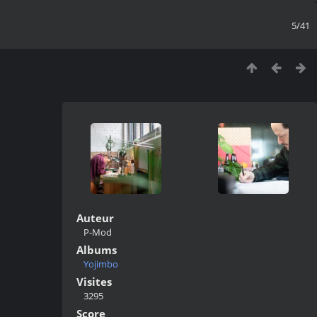
5/41
Auteur
P-Mod
Albums
Yojimbo
Visites
3295
Score