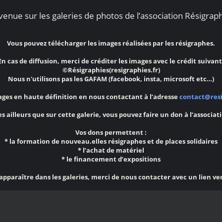
enue sur les galeries de photos de l’association Résigraph
Vous pouvez télécharger les images réalisées par les résigraphes.
En cas de diffusion, merci de créditer les images avec le crédit suivant
©Résigraphies(resigraphies.fr)
Nous n'utilisons pas les GAFAM (facebook, insta, microsoft etc…)
ges en haute définition en nous contactant à l’adresse
contact@resi
s ailleurs que sur cette galerie, vous pouvez faire un don à l’associat
Vos dons permettent :
* la formation de nouveau.elles résigraphes et de places solidaires
* l’achat de matériel
* le financement d’expositions
 apparaître dans les galeries, merci de nous contacter avec un lien ve