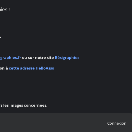
ies !
:
graphies.fr
ou sur notre site
Résigraphies
ion à
cette adresse HelloAsso
rs les images concernées.
Connexion