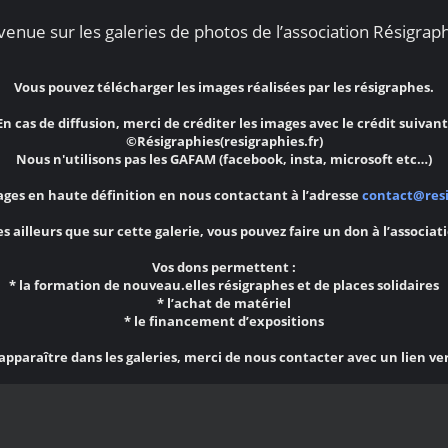
enue sur les galeries de photos de l’association Résigraph
Vous pouvez télécharger les images réalisées par les résigraphes.
En cas de diffusion, merci de créditer les images avec le crédit suivant
©Résigraphies(resigraphies.fr)
Nous n'utilisons pas les GAFAM (facebook, insta, microsoft etc…)
ges en haute définition en nous contactant à l’adresse
contact@resi
s ailleurs que sur cette galerie, vous pouvez faire un don à l’associat
Vos dons permettent :
* la formation de nouveau.elles résigraphes et de places solidaires
* l’achat de matériel
* le financement d’expositions
 apparaître dans les galeries, merci de nous contacter avec un lien ve