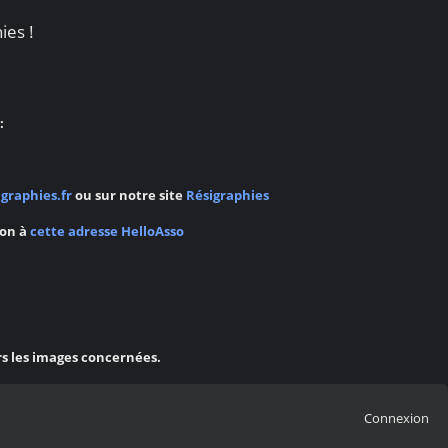
ies !
:
graphies.fr
ou sur notre site
Résigraphies
ion à
cette adresse HelloAsso
rs les images concernées.
Connexion