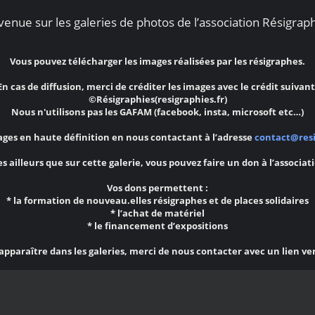
enue sur les galeries de photos de l’association Résigraph
Vous pouvez télécharger les images réalisées par les résigraphes.
En cas de diffusion, merci de créditer les images avec le crédit suivant
©Résigraphies(resigraphies.fr)
Nous n'utilisons pas les GAFAM (facebook, insta, microsoft etc…)
ges en haute définition en nous contactant à l’adresse
contact@resi
s ailleurs que sur cette galerie, vous pouvez faire un don à l’associat
Vos dons permettent :
* la formation de nouveau.elles résigraphes et de places solidaires
* l’achat de matériel
* le financement d’expositions
 apparaître dans les galeries, merci de nous contacter avec un lien ve