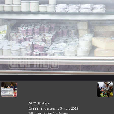
Auteur
Ayse
Créée le
dimanche 5 mars 2023
Albums
Salon à la ferme