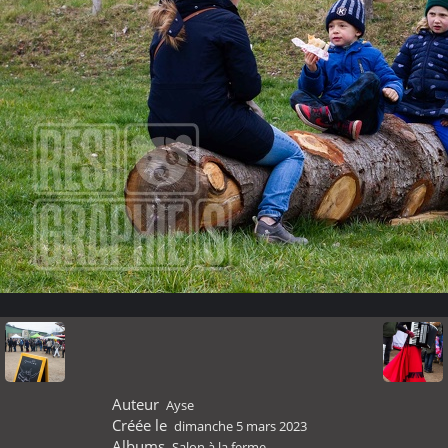
Auteur
Ayse
Créée le
dimanche 5 mars 2023
Albums
Salon à la ferme