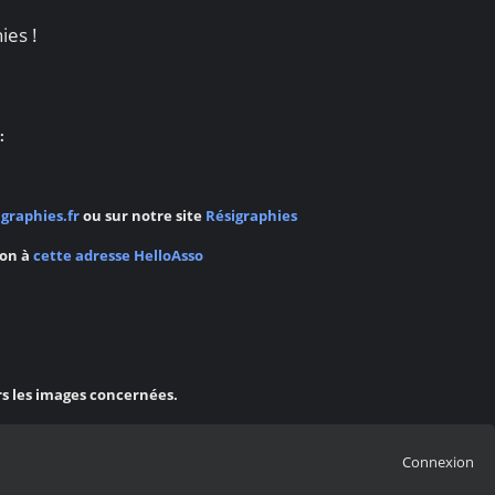
ies !
:
graphies.fr
ou sur notre site
Résigraphies
ion à
cette adresse HelloAsso
rs les images concernées.
Connexion