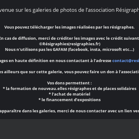
enue sur les galeries de photos de l’association Résigraph
Vous pouvez télécharger les images réalisées par les résigraphes.
En cas de diffusion, merci de créditer les images avec le crédit suivant
©Résigraphies(resigraphies.fr)
Nous n'utilisons pas les GAFAM (facebook, insta, microsoft etc…)
ges en haute définition en nous contactant à l’adresse
contact@resi
s ailleurs que sur cette galerie, vous pouvez faire un don à l’associat
Vos dons permettent :
* la formation de nouveau.elles résigraphes et de places solidaires
* l’achat de matériel
* le financement d’expositions
 apparaître dans les galeries, merci de nous contacter avec un lien ve