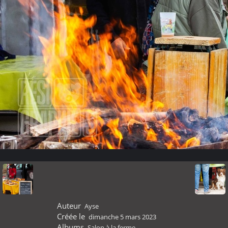
Auteur
Ayse
Créée le
dimanche 5 mars 2023
Albums
Salon à la ferme