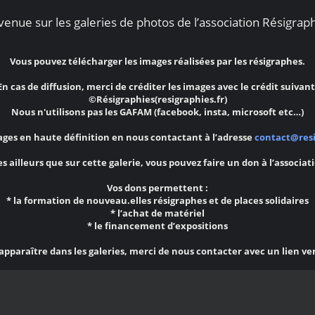
enue sur les galeries de photos de l’association Résigraph
Vous pouvez télécharger les images réalisées par les résigraphes.
En cas de diffusion, merci de créditer les images avec le crédit suivant
©Résigraphies(resigraphies.fr)
Nous n'utilisons pas les GAFAM (facebook, insta, microsoft etc…)
ges en haute définition en nous contactant à l’adresse
contact@resi
s ailleurs que sur cette galerie, vous pouvez faire un don à l’associat
Vos dons permettent :
* la formation de nouveau.elles résigraphes et de places solidaires
* l’achat de matériel
* le financement d’expositions
 apparaître dans les galeries, merci de nous contacter avec un lien ve