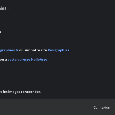
ies !
:
graphies.fr
ou sur notre site
Résigraphies
ion à
cette adresse HelloAsso
rs les images concernées.
Connexion