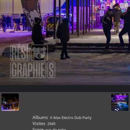
Albums
X-Mas Electro Dub Party
Visites
2945
Score
pas de note