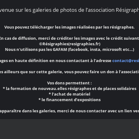
enue sur les galeries de photos de l’association Résigraph
Vous pouvez télécharger les images réalisées par les résigraphes.
En cas de diffusion, merci de créditer les images avec le crédit suivant
©Résigraphies(resigraphies.fr)
Nous n'utilisons pas les GAFAM (facebook, insta, microsoft etc…)
ges en haute définition en nous contactant à l’adresse
contact@resi
s ailleurs que sur cette galerie, vous pouvez faire un don à l’associat
Vos dons permettent :
* la formation de nouveau.elles résigraphes et de places solidaires
* l’achat de matériel
* le financement d’expositions
 apparaître dans les galeries, merci de nous contacter avec un lien ve