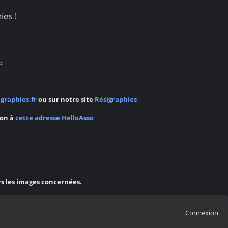
ies !
:
graphies.fr
ou sur notre site
Résigraphies
ion à
cette adresse HelloAsso
rs les images concernées.
Connexion