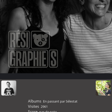
Albums
En passant par Sélestat
Visites
2961
Score
pas de note