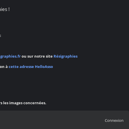
ies !
:
graphies.fr
ou sur notre site
Résigraphies
ion à
cette adresse HelloAsso
rs les images concernées.
Connexion