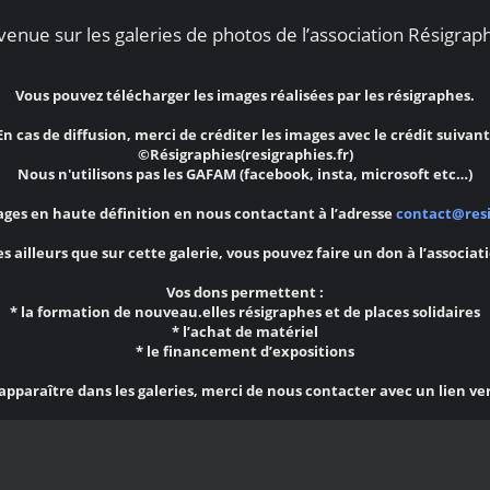
enue sur les galeries de photos de l’association Résigraph
Vous pouvez télécharger les images réalisées par les résigraphes.
En cas de diffusion, merci de créditer les images avec le crédit suivant
©Résigraphies(resigraphies.fr)
Nous n'utilisons pas les GAFAM (facebook, insta, microsoft etc…)
ges en haute définition en nous contactant à l’adresse
contact@resi
s ailleurs que sur cette galerie, vous pouvez faire un don à l’associat
Vos dons permettent :
* la formation de nouveau.elles résigraphes et de places solidaires
* l’achat de matériel
* le financement d’expositions
 apparaître dans les galeries, merci de nous contacter avec un lien ve