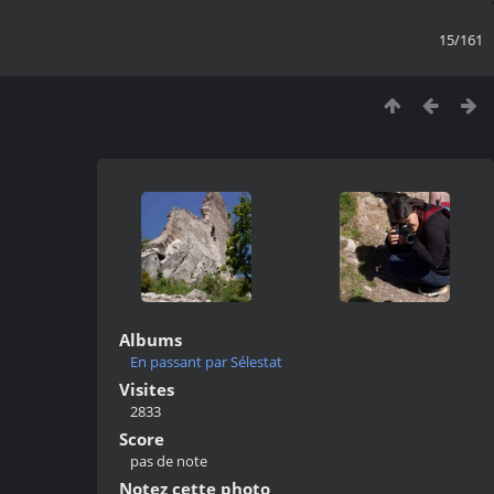
15/161
Albums
En passant par Sélestat
Visites
2833
Score
pas de note
Notez cette photo