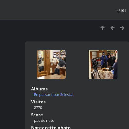
4/161
Albums
En passant par Sélestat
Visites
2770
Score
pas de note
Notez cette photo