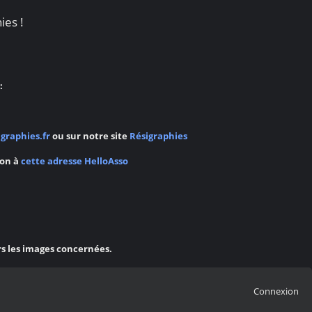
ies !
:
graphies.fr
ou sur notre site
Résigraphies
ion à
cette adresse HelloAsso
rs les images concernées.
Connexion