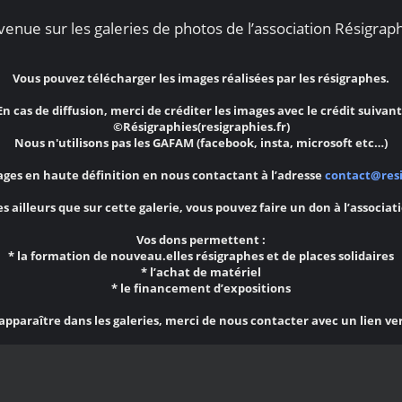
enue sur les galeries de photos de l’association Résigraph
Vous pouvez télécharger les images réalisées par les résigraphes.
En cas de diffusion, merci de créditer les images avec le crédit suivant
©Résigraphies(resigraphies.fr)
Nous n'utilisons pas les GAFAM (facebook, insta, microsoft etc…)
ges en haute définition en nous contactant à l’adresse
contact@resi
s ailleurs que sur cette galerie, vous pouvez faire un don à l’associat
Vos dons permettent :
* la formation de nouveau.elles résigraphes et de places solidaires
* l’achat de matériel
* le financement d’expositions
 apparaître dans les galeries, merci de nous contacter avec un lien ve