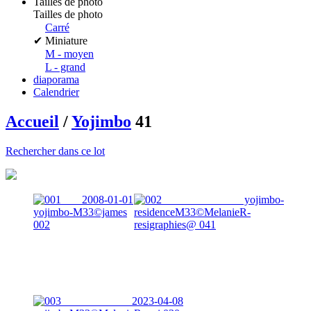
Tailles de photo
Tailles de photo
Carré
✔
Miniature
M - moyen
L - grand
diaporama
Calendrier
Accueil
/
Yojimbo
41
Rechercher dans ce lot