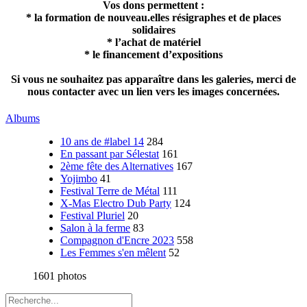
Vos dons permettent :
* la formation de nouveau.elles résigraphes et de places
solidaires
* l’achat de matériel
* le financement d’expositions
Si vous ne souhaitez pas apparaître dans les galeries, merci de
nous contacter avec un lien vers les images concernées.
Albums
10 ans de #label 14
284
En passant par Sélestat
161
2ème fête des Alternatives
167
Yojimbo
41
Festival Terre de Métal
111
X-Mas Electro Dub Party
124
Festival Pluriel
20
Salon à la ferme
83
Compagnon d'Encre 2023
558
Les Femmes s'en mêlent
52
1601 photos