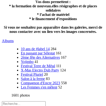
Vos dons permettent :
* la formation de nouveau.elles résigraphes et de places
solidaires
* l’achat de matériel
* le financement d’expositions
Si vous ne souhaitez pas apparaître dans les galeries, merci de
nous contacter avec un lien vers les images concernées.
Albums
10 ans de #label 14
284
En passant par Sélestat
161
2ème fête des Alternatives
167
Yojimbo
41
Festival Terre de Métal
111
X-Mas Electro Dub Party
124
Festival Pluriel
20
Salon à la ferme
83
Compagnon d'Encre 2023
558
Les Femmes s'en mêlent
52
1601 photos